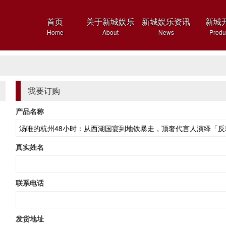
首页
关于新城娱乐
新城娱乐资讯
新城
Home
About
News
Produ
我要订购
产品名称
真实姓名
联系电话
发货地址