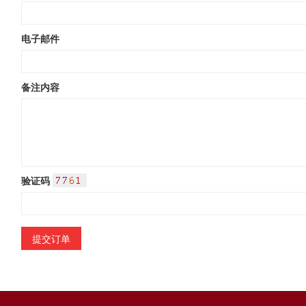
电子邮件
备注内容
验证码